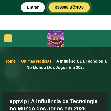
Skip
R$8888 BÔNUS
Entrar
to
content
Home
/
Últimas Notícias
/
A Influência Da Tecnologia
No Mundo Dos Jogos Em 2026
appvip | A Influência da Tecnologia
no Mundo dos Jogos em 2026