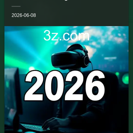
2026-06-08