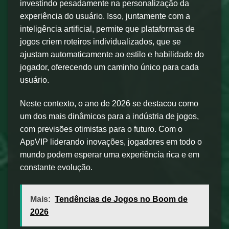
investindo pesadamente na personalização da
experiência do usuário. Isso, juntamente com a
inteligência artificial, permite que plataformas de
jogos criem roteiros individualizados, que se
ajustam automaticamente ao estilo e habilidade do
jogador, oferecendo um caminho único para cada
usuário.
Neste contexto, o ano de 2026 se destacou como
um dos mais dinâmicos para a indústria de jogos,
com previsões otimistas para o futuro. Com o
AppVIP liderando inovações, jogadores em todo o
mundo podem esperar uma experiência rica e em
constante evolução.
Mais:
Tendências de Jogos no Boom de
2026