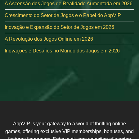
A Ascensão dos Jogos de Realidade Aumentada em 2026
Crescimento do Setor de Jogos e o Papel do AppVIP
Inovação e Expansão do Setor de Jogos em 2026
A Revolução dos Jogos Online em 2026
Inovações e Desafios no Mundo dos Jogos em 2026
AppVIP is your gateway to a world of thrilling online
games, offering exclusive VIP memberships, bonuses, and