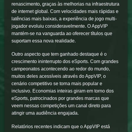
renascimento, graças às melhorias na infraestrutura
de internet global. Com velocidades mais rápidas e
latências mais baixas, a experiência de jogo multi-
jogador evoluiu consideravelmente. O AppVIP
mantém-se na vanguarda ao oferecer títulos que
suportam essa nova realidade.
Outro aspecto que tem ganhado destaque é o
crescimento ininterrupto dos eSports. Com grandes
campeonatos acontecendo ao redor do mundo,
muitos deles acessíveis através do AppVIP, o
cenário competitivo se torna mais popular e
inclusivo. Economias inteiras giram em torno dos
eSports, patrocinados por grandes marcas que
veem nessas competições um canal direto para
atingir uma audiência engajada.
Relatórios recentes indicam que o AppVIP está