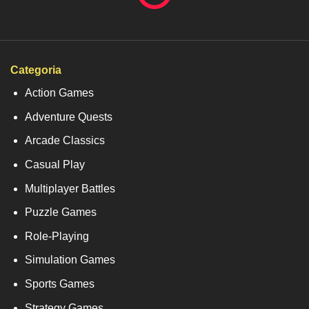
Categoria
Action Games
Adventure Quests
Arcade Classics
Casual Play
Multiplayer Battles
Puzzle Games
Role-Playing
Simulation Games
Sports Games
Strategy Games