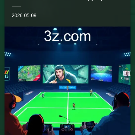
2026-05-09