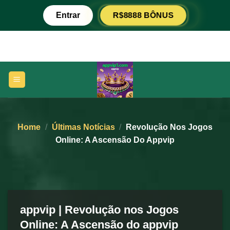
Skip
Entrar
R$8888 BÔNUS
to
content
Home
/
Últimas Notícias
/
Revolução Nos Jogos
Online: A Ascensão Do Appvip
appvip | Revolução nos Jogos
Online: A Ascensão do appvip