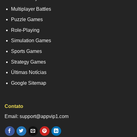
Multiplayer Battles
Puzzle Games
Role-Playing
Simulation Games
Sports Games
Strategy Games
Últimas Notícias
Google Sitemap
Contato
Email: support@appvip1.com