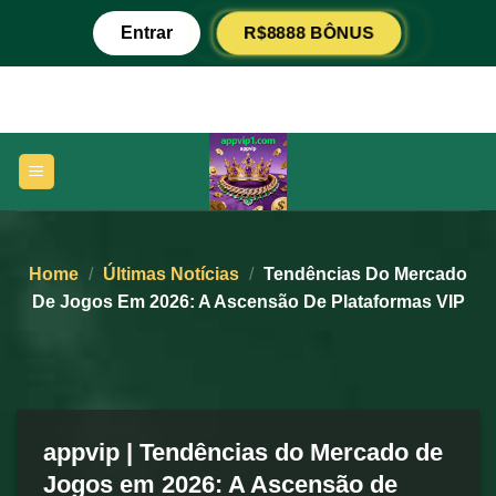
Skip
R$8888 BÔNUS
Entrar
to
content
Home
/
Últimas Notícias
/
Tendências Do Mercado
De Jogos Em 2026: A Ascensão De Plataformas VIP
appvip | Tendências do Mercado de
Jogos em 2026: A Ascensão de