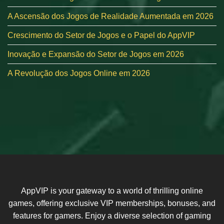
A Ascensão dos Jogos de Realidade Aumentada em 2026
Crescimento do Setor de Jogos e o Papel do AppVIP
Inovação e Expansão do Setor de Jogos em 2026
A Revolução dos Jogos Online em 2026
AppVIP is your gateway to a world of thrilling online
games, offering exclusive VIP memberships, bonuses, and
features for gamers. Enjoy a diverse selection of gaming