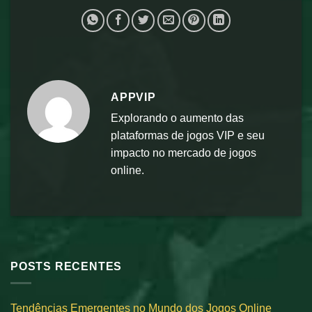
APPVIP
Explorando o aumento das
plataformas de jogos VIP e seu
impacto no mercado de jogos
online.
POSTS RECENTES
Tendências Emergentes no Mundo dos Jogos Online