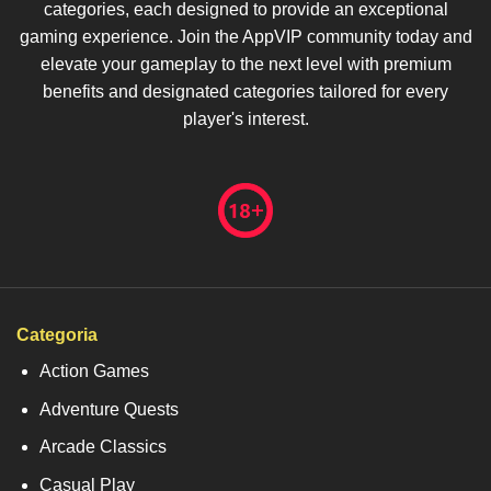
categories, each designed to provide an exceptional
gaming experience. Join the AppVIP community today and
elevate your gameplay to the next level with premium
benefits and designated categories tailored for every
player's interest.
Categoria
Action Games
Adventure Quests
Arcade Classics
Casual Play