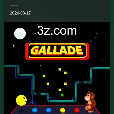
2026-03-17