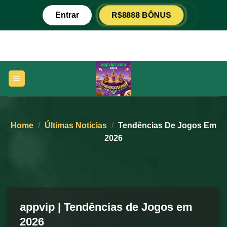
Skip
Entrar
R$8888 BÔNUS
to
content
Home
/
Últimas Notícias
/
Tendências De Jogos Em
2026
appvip | Tendências de Jogos em
2026