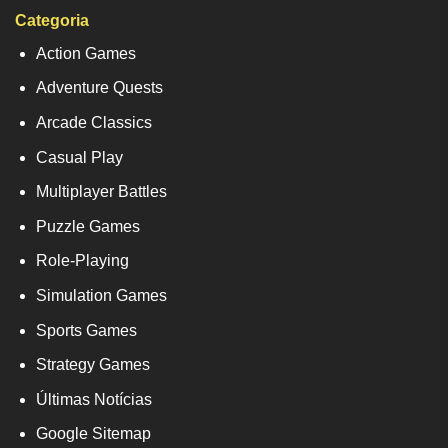
Categoria
Action Games
Adventure Quests
Arcade Classics
Casual Play
Multiplayer Battles
Puzzle Games
Role-Playing
Simulation Games
Sports Games
Strategy Games
Últimas Notícias
Google Sitemap